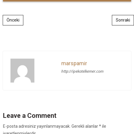
Post navigation
Önceki
Sonraki
marspamir
http://ipekotelkemer.com
Leave a Comment
E-posta adresiniz yayınlanmayacak.
Gerekli alanlar
*
ile
işaretlenmişlerdir