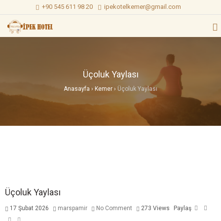
+90 545 611 98 20
ipekotelkemer@gmail.com
Üçoluk Yaylası
Anasayfa
›
Kemer
›
Üçoluk Yaylası
Üçoluk Yaylası
17 Şubat 2026
marspamir
No Comment
273
Views
Paylaş