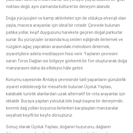
noktası değil; aynı zamanda kültürel bir deneyim alanıdır.
Doğa yürüyüşleri ve kamp aktiviteleri için de oldukça elverişli olan
yayla, macera arayanlar için ideal bir rotadır. Çevrede bulunan
patika yollar, keşif duygusunu harekete geçiren doğal parkurlar
sunar. Bu yürüyüşler sırasında kuş sesleri eşliğinde ilerlemek ve
rüzgârın ağaç yaprakları arasındaki melodisini dinlemek,
ziyaretçilere adeta meditasyon hissi verir. Yaylanın çevresini
saran
Toros Dağları
ise bölgeye görkemli bir fon oluşturarak doğa
manzarasını daha da etkileyici hâle getirir.
Konumu sayesinde
Antalya
çevresinde tatil yapanların günübirlik
ziyaret edebileceği bir mesafede bulunan Üçoluk Yaylası,
kalabalık turistik alanlardan uzak alternatif bir rota arayanlar için
idealdir. Buraya yapılan yolculuk bile başlı başına bir deneyimdir;
kıvrımlı dağ yolları boyunca ilerlerken karşılaşılan manzaralar
seyahati keyifli bir keşfe dönüştürür.
Sonuç olarak Üçoluk Yaylası, doğanın huzurunu, dağların