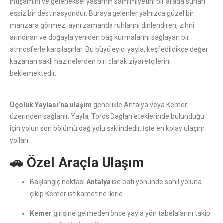
ihtişamını ve geleneksel yaşamın samimiyetini bir arada sunan
eşsiz bir destinasyondur. Buraya gelenler yalnızca güzel bir
manzara görmez; aynı zamanda ruhlarını dinlendiren, zihni
arındıran ve doğayla yeniden bağ kurmalarını sağlayan bir
atmosferle karşılaşırlar. Bu büyüleyici yayla, keşfedildikçe değer
kazanan saklı hazinelerden biri olarak ziyaretçilerini
beklemektedir.
Üçoluk Yaylası
’na ulaşım
genellikle Antalya veya Kemer
üzerinden sağlanır. Yayla, Toros Dağları eteklerinde bulunduğu
için yolun son bölümü dağ yolu şeklindedir. İşte en kolay ulaşım
yolları:
🚗 Özel Araçla Ulaşım
Başlangıç noktası
Antalya
ise batı yönünde sahil yoluna
çıkıp Kemer istikametine ilerle.
Kemer
girişine gelmeden önce yayla yön tabelalarını takip