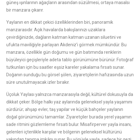
güneş ışınlarının ağaçların arasından süzülmesi, ortaya masalsı
bir manzara çıkarır.
Yaylanın en dikkat çekici özelliklerinden biri, panoramik
manzarasıdır. Açık havalarda bakışlarınızı uzaklara
çevirdiğinizde, dağların katman katman uzanan siluetini ve
ufukta maviliğiyle parlayan Akdeniz’i görmek mümkündür. Bu
manzara, özellikle gün doğumu ve gün batımında renklerin
büyüleyici geçişleriyle adeta tablo görünümüne bürünür. Fotoğraf
tutkunları için bu saatler eşsiz kareler yakalama fırsatı sunar.
Doğanın sunduğu bu görsel şölen, ziyaretçilerin hafızasında uzun
süre unutulmayacak izler bırakır.
Üçoluk Yaylası yalnızca manzarasıyla değil, kültürel dokusuyla da
dikkat çeker. Bölge halkı yaz aylarında geleneksel yayla yaşamını
sürdürür; ahşap evler, taş yapılar ve küçük bahçeler yaylanın
doğal görünümünü tamamlar. Ziyaretçiler burada yerel yaşamın
sade ritmini gözlemleme fırsatı bulur. Misafirperver yayla insanı,
gelenleri içtenlikle karşılar ve bölgenin geleneksel kültürünü
yakından tanıma imkânı sunar. Bu yönüyle yayla, sadece bir gezi