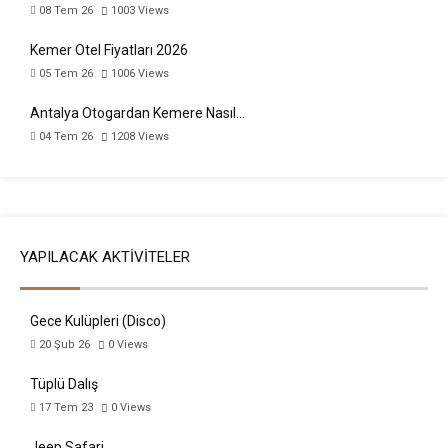
08 Tem 26
1003
Views
Kemer Otel Fiyatları 2026
05 Tem 26
1006
Views
Antalya Otogardan Kemere Nasıl…
04 Tem 26
1208
Views
YAPILACAK AKTIVITELER
Gece Kulüpleri (Disco)
20 Şub 26
0
Views
Tüplü Dalış
17 Tem 23
0
Views
Jeep Safari