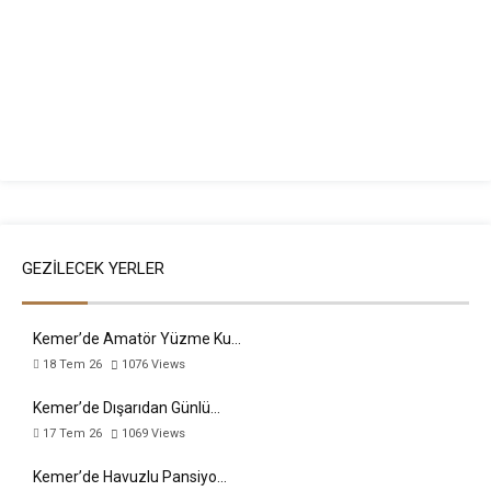
GEZILECEK YERLER
Kemer’de Amatör Yüzme Ku…
18 Tem 26
1076
Views
Kemer’de Dışarıdan Günlü…
17 Tem 26
1069
Views
Kemer’de Havuzlu Pansiyo…