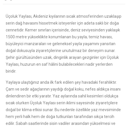
Üçoluk Yaylası
, Akdeniz kıyılarının sıcak atmosferinden uzaklaşıp
serin dağ havasını hissetmek isteyenler için adeta saklı bir doğa
cennetidir.
Kemer
sınırları içerisinde, deniz seviyesinden yaklaşık
1500 metre yükseklikte konumlanan bu yayla; temiz havası,
büyüleyici manzaraları ve geleneksel yayla yaşamını yansıtan
doğal dokusuyla ziyaretçilerine unutulmaz bir deneyim sunar.
Şehir gürültüsünden uzak, dinginlik arayan gezginler için Üçoluk
Yaylası, huzurun en saf hâlini bulabilecekleri nadir yerlerden
biridir.
Yaylaya ulaştığınız anda ilk fark edilen şey havadaki ferahlıktır.
Çam ve sedir ağaçlarının yaydığı doğal koku, nefes aldıkça insanı
dinlendiren bir etki yaratır. Yaz aylarında sahil kesimleri oldukça
sıcak olurken Üçoluk Yaylası serin iklimi sayesinde ziyaretçilere
doğal bir klima etkisi sunar. Bu nedenle özellikle yaz mevsiminde
hem yerli halk hem de doğa tutkunları tarafından sıkça tercih
edilir. Sabah saatlerinde sisin vadiler arasından yükselmesi ve