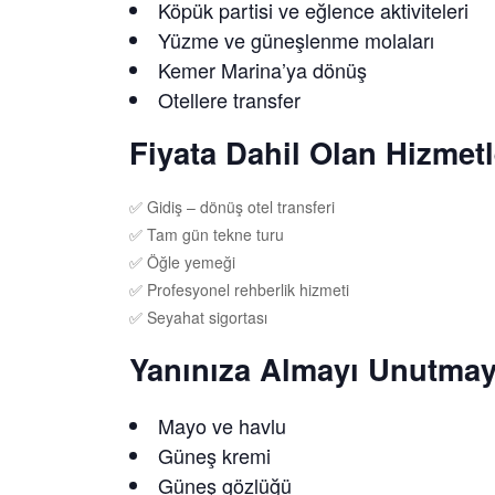
Köpük partisi ve eğlence aktiviteleri
Yüzme ve güneşlenme molaları
Kemer Marina’ya dönüş
Otellere transfer
Fiyata Dahil Olan Hizmetl
✅ Gidiş – dönüş otel transferi
✅ Tam gün tekne turu
✅ Öğle yemeği
✅ Profesyonel rehberlik hizmeti
✅ Seyahat sigortası
Yanınıza Almayı Unutmay
Mayo ve havlu
Güneş kremi
Güneş gözlüğü