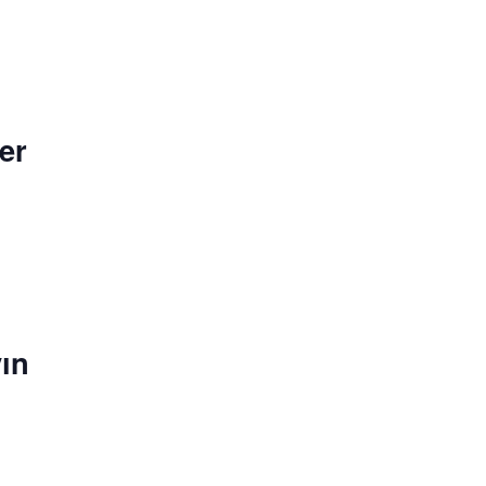
er
ın