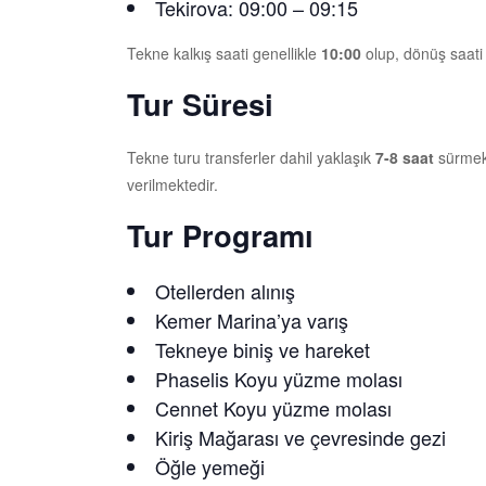
Tekirova: 09:00 – 09:15
Tekne kalkış saati genellikle
10:00
olup, dönüş saati
Tur Süresi
Tekne turu transferler dahil yaklaşık
7-8 saat
sürmekt
verilmektedir.
Tur Programı
Otellerden alınış
Kemer Marina’ya varış
Tekneye biniş ve hareket
Phaselis Koyu yüzme molası
Cennet Koyu yüzme molası
Kiriş Mağarası ve çevresinde gezi
Öğle yemeği