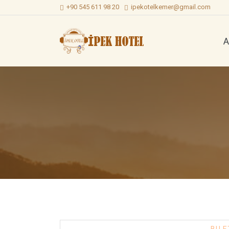
+90 545 611 98 20
ipekotelkemer@gmail.com
A
Tekne
Turu
Mayıs
|
$10
5
-
Mayıs