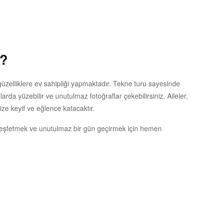
u?
güzelliklere ev sahipliği yapmaktadır. Tekne turu sayesinde
arda yüzebilir ve unutulmaz fotoğraflar çekebilirsiniz. Aileler,
inize keyif ve eğlence katacaktır.
 keşfetmek ve unutulmaz bir gün geçirmek için hemen