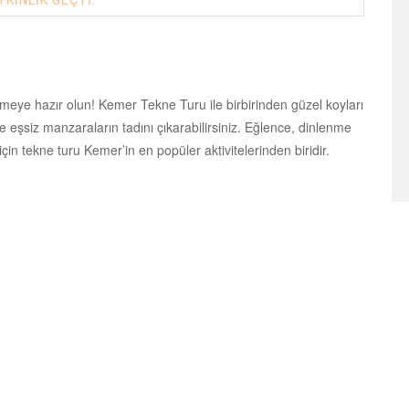
TKINLIK GEÇTI.
meye hazır olun! Kemer Tekne Turu ile birbirinden güzel koyları
 ve eşsiz manzaraların tadını çıkarabilirsiniz. Eğlence, dinlenme
için tekne turu Kemer’in en popüler aktivitelerinden biridir.